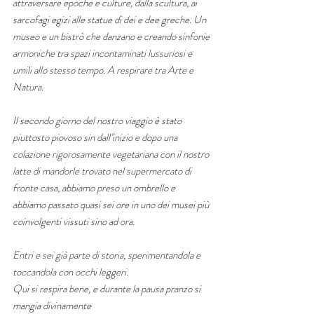
attraversare epoche e culture, dalla scultura, ai 
sarcofagi egizi alle statue di dei e dee greche. Un 
museo e un bistrò che danzano e creando sinfonie 
armoniche tra spazi incontaminati lussuriosi e 
umili allo stesso tempo. A respirare tra Arte e 
Natura. 
Il secondo giorno del nostro viaggio è stato 
piuttosto piovoso sin dall’inizio e dopo una 
colazione rigorosamente vegetariana con il nostro 
latte di mandorle trovato nel supermercato di 
fronte casa, abbiamo preso un ombrello e 
abbiamo passato quasi sei ore in uno dei musei più 
coinvolgenti vissuti sino ad ora. 
Entri e sei già parte di storia, sperimentandola e 
toccandola con occhi leggeri. 
Qui si respira bene, e durante la pausa pranzo si 
mangia divinamente